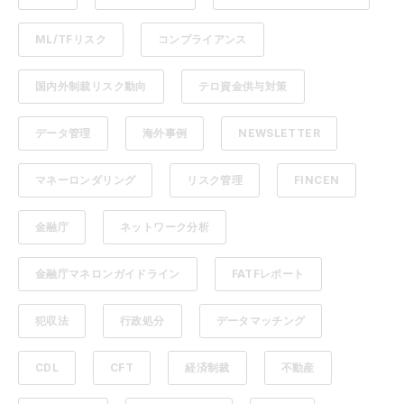
ML/TFリスク
コンプライアンス
国内外制裁リスク動向
テロ資金供与対策
データ管理
海外事例
NEWSLETTER
マネーロンダリング
リスク管理
FINCEN
金融庁
ネットワーク分析
金融庁マネロンガイドライン
FATFレポート
犯収法
行政処分
データマッチング
CDL
CFT
経済制裁
不動産