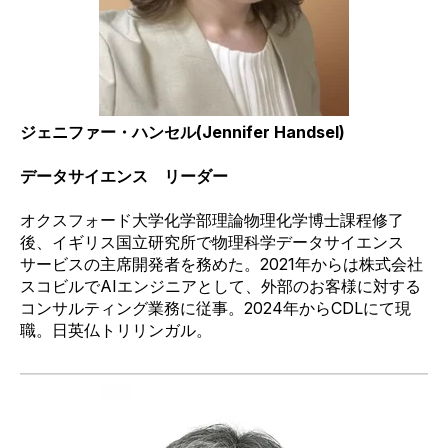
ジェニファー・ハンセル
(Jennifer Handsel)
データサイエンス リーダー
オクスフォード大学化学部理論物理化学博士課程修了
後、イギリス
国立研究所で物理科学
データサイエンス
サービスの主席開発者を務めた。
2021
年からは株式会社
スコ
ビルで
AI
エンジニアとして、外部のお客様に対する
コンサルティング業務に従事。
2024
年から
CDL
にて現
職。日英仏トリリンガル。