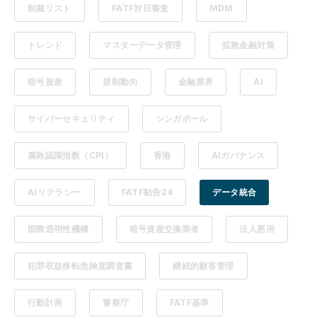
制裁リスト
FATF対日審査
MDM
トレンド
マスターデータ管理
拡散金融対策
暗号資産
規制動向
金融業界
AI
サイバーセキュリティ
シンガポール
腐敗認識指数（CPI）
香港
AIガバナンス
AIリテラシー
FATF勧告24
データ統合
国際透明性機構
暗号資産交換業者
法人悪用
犯罪収益移転危険度調査書
継続的顧客管理
行動計画
警察庁
FATF基準