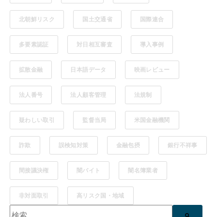
北朝鮮リスク
国土交通省
国際連合
多要素認証
対日相互審査
導入事例
拡散金融
日本語データ
映画レビュー
法人番号
法人顧客管理
法規制
疑わしい取引
監督当局
米国金融機関
詐欺
誤検知対策
金融包摂
銀行不祥事
間接議決権
闇バイト
闇名簿業者
非対面取引
高リスク国・地域
これは、自動候補機能付きの検索フィールドです。