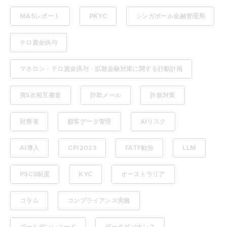
MASレポート
PKYC
シンガポール金融管理局
テロ資金供与
マネロン・テロ資金供与・拡散金融対策に関する行動計画
第5次相互審査
詐欺メール
詐欺対策
財務省
顧客データ管理
AIリスク
AI導入
CPI2023
FATF勧告
LLM
PSCS制度
KYC
オーストラリア
コラム
コンプライアンス実務
ゴールデンレコード
データガバナンス