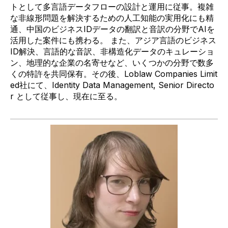
トとして多言語データフローの設計と運用に従事。
複雑
な非線形問題を解決するための人工知能の実用化にも精
通、中国のビジネス
ID
データの翻訳と音訳の分野で
AI
を
活用した案件にも携わる。 また、アジア言
語のビジネス
ID
解決、言語的な音訳、非構造化データのキュレーショ
ン、地理的な企業の名寄せなど、いくつかの分野で数多
くの特許を共同保有。その後、
Loblaw
Companies Limit
ed
社にて、
Identity Data Management, Senior Directo
r
として従事し、現在に至る。