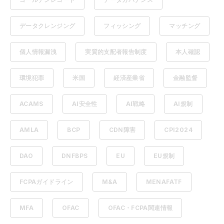
データクレンジング
フィッシング
マッチング
個人情報漏洩
実質的支配者報告制度
本人確認
環境犯罪
米国
経済産業省
金融監督
ACAMS
AI安全性
AI戦略
AI規制
AMLA
BCP
CDN障害
CPI2024
DAO
DNFBPS
EU
EU規制
FCPAガイドライン
M&A
MENAFATF
MFA
OFAC
OFAC・FCPA関連情報