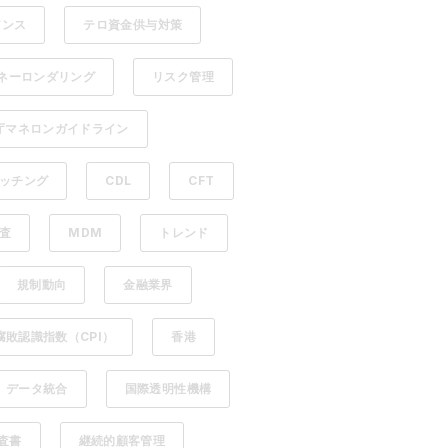
アンス
テロ資金供与対策
ネーロンダリング
リスク管理
庁マネロンガイドライン
ッチング
CDL
CFT
審査
MDM
トレンド
規制動向
金融業界
腐敗認識指数（CPI）
香港
データ統合
国際透明性機構
査書
継続的顧客管理