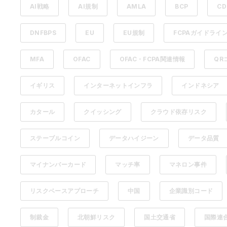
AI戦略
AI規制
AMLA
BCP
C
DNFBPS
EU
EU規制
FCPAガイドライ
MFA
OFAC
OFAC・FCPA関連情報
QR
イギリス
インターネットインフラ
インドネシア
カタール
クイッシング
クラウド依存リスク
ステーブルコイン
データハイジーン
データ品質
マイナンバーカード
マッチ率
マネロン事件
リスクベースアプローチ
中国
企業識別コード
制裁金
北朝鮮リスク
国土交通省
国際連