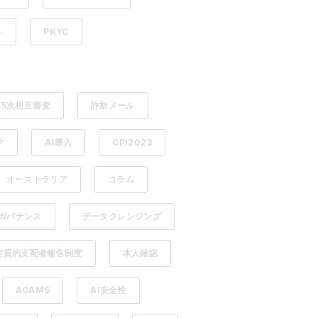
ト
PKYC
第5次相互審査
詐欺メール
ク
AI導入
CPI2023
オーストラリア
コラム
ガバナンス
データクレンジング
実質的支配者報告制度
本人確認
ACAMS
AI安全性