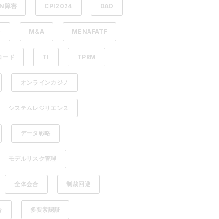
DN障害
CPI2024
DAO
ン
M&A
MENAFATF
コード
TI
TPRM
オンラインカジノ
システムレジリエンス
データ戦略
モデルリスク管理
全体会合
制裁回避
合
多要素認証