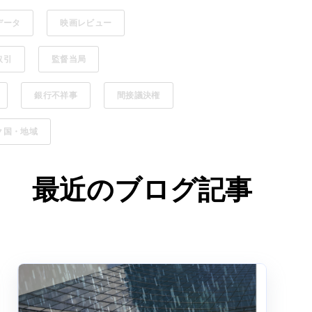
データ
映画レビュー
取引
監督当局
銀行不祥事
間接議決権
ク国・地域
最近のブログ記事