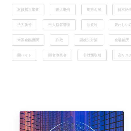
対日相互審査
導入事例
拡散金融
日本語
法人番号
法人顧客管理
法規制
疑わしい
米国金融機関
詐欺
誤検知対策
金融包摂
闇バイト
闇名簿業者
非対面取引
高リス