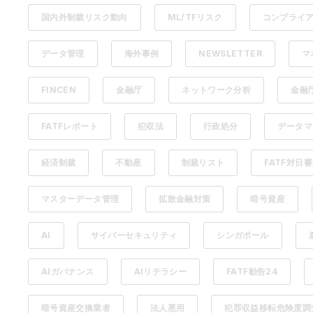
国内外制裁リスク動向
ML/TFリスク
コンプライ
データ管理
海外事例
NEWSLETTER
マ
FINCEN
金融庁
ネットワーク分析
金融
FATFレポート
犯収法
行政処分
データマ
経済制裁
不動産
制裁リスト
FATF対日
マスターデータ管理
拡散金融対策
暗号資産
AI
サイバーセキュリティ
シンガポール
AIガバナンス
AIリテラシー
FATF勧告24
暗号資産交換業者
法人悪用
犯罪収益移転危険度調