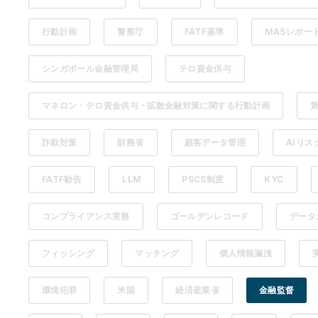
行動計画
警察庁
FATF基準
MASレポー
シンガポール金融管理局
テロ資金供与
マネロン・テロ資金供与・拡散金融対策に関する行動計画
詐欺対策
財務省
顧客データ管理
AIリス
FATF勧告
LLM
PSCS制度
KYC
コンプライアンス実務
ゴールデンレコード
データ
フィッシング
マッチング
個人情報漏洩
環境犯罪
米国
経済産業省
金融監督