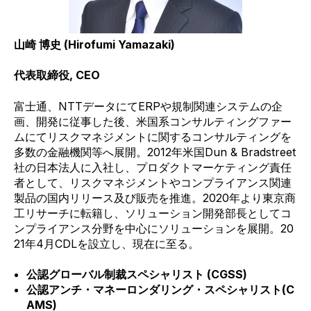
山崎 博史
(Hirofumi Yamazaki)
代表取締役
, CEO
富士通、
NTT
データにて
ERP
や規制関連システムの企
画、開発に従事した後、米国系コンサルティングファー
ムにてリスクマネジメントに関するコンサルティングを
多数の金融機関等へ展開。
2012
年米国
Dun & Bradstreet
社の日本法人に入社し、プロダクトマーケティング責任
者として、リスクマネジメントやコンプライアンス関
連
製品の国内リリース及び販売を推進。
2020
年より東京商
工リサーチに転籍し、ソリューション開発部長としてコ
ンプライアンス分野を中心にソリューションを展開。
20
21
年
4
月
CDL
を設立し、現在に至る。
公認グローバル制裁スペシャリスト
(CGSS)
公認アンチ・マネーロンダリング・スペシャリスト
(C
AMS)