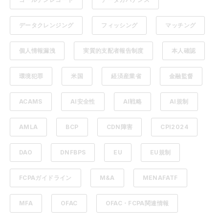
データクレンジング
フィッシング
マッチング
個人情報漏洩
実質的支配者報告制度
本人確認
環境犯罪
米国
経済産業省
金融監督
ACAMS
AI安全性
AI戦略
AI規制
AMLA
BCP
CDN障害
CPI2024
DAO
DNFBPS
EU
EU規制
FCPAガイドライン
M&A
MENAFATF
MFA
OFAC
OFAC・FCPA関連情報