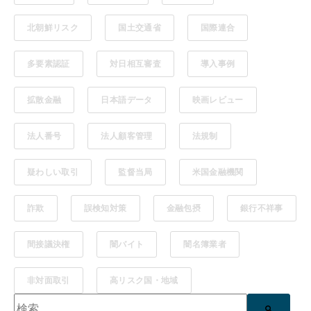
北朝鮮リスク
国土交通省
国際連合
多要素認証
対日相互審査
導入事例
拡散金融
日本語データ
映画レビュー
法人番号
法人顧客管理
法規制
疑わしい取引
監督当局
米国金融機関
詐欺
誤検知対策
金融包摂
銀行不祥事
間接議決権
闇バイト
闇名簿業者
非対面取引
高リスク国・地域
これは、自動候補機能付きの検索フィールドです。