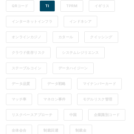
QRコード
TI
TPRM
イギリス
インターネットインフラ
インドネシア
オンラインカジノ
カタール
クイッシング
クラウド依存リスク
システムレジリエンス
ステーブルコイン
データハイジーン
データ品質
データ戦略
マイナンバーカード
マッチ率
マネロン事件
モデルリスク管理
リスクベースアプローチ
中国
企業識別コード
全体会合
制裁回避
制裁金