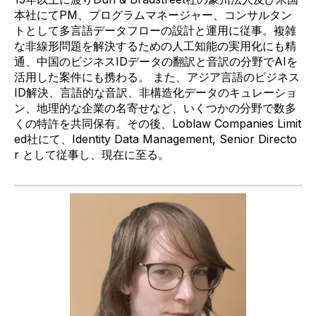
本社にて
PM
、プログラムマネージャー、コンサルタン
トとして多言語データフローの設計と運用に従事。
複雑
な非線形問題を解決するための人工知能の実用化にも精
通、中国のビジネス
ID
データの翻訳と音訳の分野で
AI
を
活用した案件にも携わる。 また、アジア言
語のビジネス
ID
解決、言語的な音訳、非構造化データのキュレーショ
ン、地理的な企業の名寄せなど、いくつかの分野で数多
くの特許を共同保有。その後、
Loblaw
Companies Limit
ed
社にて、
Identity Data Management, Senior Directo
r
として従事し、現在に至る。