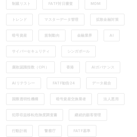
制裁リスト
FATF対日審査
MDM
トレンド
マスターデータ管理
拡散金融対策
暗号資産
規制動向
金融業界
AI
サイバーセキュリティ
シンガポール
腐敗認識指数（CPI）
香港
AIガバナンス
AIリテラシー
FATF勧告24
データ統合
国際透明性機構
暗号資産交換業者
法人悪用
犯罪収益移転危険度調査書
継続的顧客管理
行動計画
警察庁
FATF基準