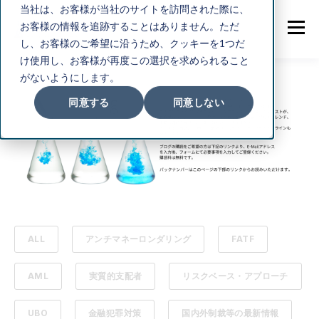
当社は、お客様が当社のサイトを訪問された際に、
お客様の情報を追跡することはありません。ただ
し、お客様のご希望に沿うため、クッキーを1つだ
け使用し、お客様が再度この選択を求められること
がないようにします。
同意する
同意しない
ALL
アンチマネーロンダリング
FATF
AML
実質的支配者
リスクベース・アプローチ
UBO
金融犯罪対策
国内外制裁等の最新情報