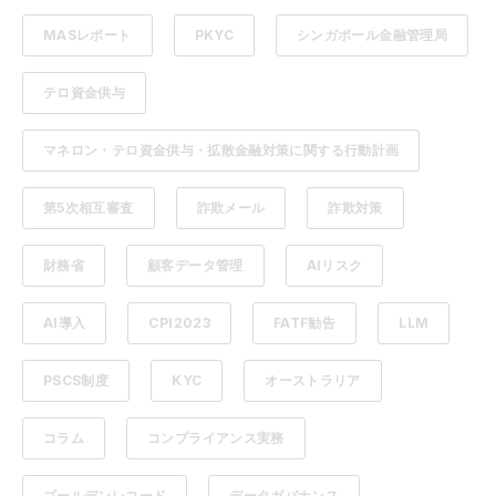
MASレポート
PKYC
シンガポール金融管理局
テロ資金供与
マネロン・テロ資金供与・拡散金融対策に関する行動計画
第5次相互審査
詐欺メール
詐欺対策
財務省
顧客データ管理
AIリスク
AI導入
CPI2023
FATF勧告
LLM
PSCS制度
KYC
オーストラリア
コラム
コンプライアンス実務
ゴールデンレコード
データガバナンス