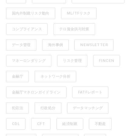
国内外制裁リスク動向
ML/TFリスク
コンプライアンス
テロ資金供与対策
データ管理
海外事例
NEWSLETTER
マネーロンダリング
リスク管理
FINCEN
金融庁
ネットワーク分析
金融庁マネロンガイドライン
FATFレポート
犯収法
行政処分
データマッチング
CDL
CFT
経済制裁
不動産