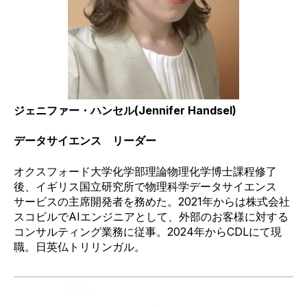
ジェニファー・ハンセル
(Jennifer Handsel)
データサイエンス リーダー
オクスフォード大学化学部理論物理化学博士課程修了
後、イギリス
国立研究所で物理科学
データサイエンス
サービスの主席開発者を務めた。
2021
年からは株式会社
スコ
ビルで
AI
エンジニアとして、外部のお客様に対する
コンサルティング業務に従事。
2024
年から
CDL
にて現
職。日英仏トリリンガル。