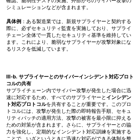
確認、脆弱性テストの実施、外部からのサイバー攻撃の
シミュレーションなどが含まれます。
具体例
：ある製造業では、新規サプライヤーと契約する
際に、必ずセキュリティ監査を実施しており、サプライ
チェーン全体で一貫したセキュリティ基準を維持してい
ます。これにより、脆弱なサプライヤーが攻撃対象にな
るリスクを低減しています。
Ⅲ-b. サプライヤーとのサイバーインシデント対応プロト
コルの共有
サプライチェーン内でサイバー攻撃が発生した場合に迅
速に対応するため、すべてのサプライヤーと
インシデン
ト対応プロトコル
を共有することが重要です。このプロ
トコルには、攻撃が発生した際の即時報告手順、セキュ
リティパッチの適用方法、攻撃の被害を最小限に抑える
ための対策が含まれます。さらに、サプライヤーとの協
力を強化し、定期的なインシデント対応訓練を実施する
ことで、いざというときに迅速な対応ができる体制を整