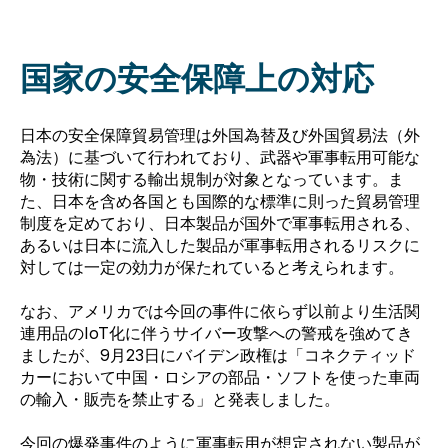
国家の安全保障上の対応
日本の安全保障貿易管理は外国為替及び外国貿易法（外
為法）に基づいて行われており、武器や軍事転用可能な
物・技術に関する輸出規制が対象となっています。
ま
た、日本を含め各国とも国際的な標準に則った貿易管理
制度を定めており
、
日本製品が国外で軍事転用される、
あるいは日本に流入した製品が軍事転用されるリスクに
対しては一定の効力が保たれていると考えられます。
なお、アメリカでは今回の事件に依らず以前より生活関
連用品のIoT化に伴うサイバー攻撃への警戒を強めてき
ましたが、
9月23日にバイデン政権は
「コネクティッド
カーにおいて中国・ロシアの部品・ソフトを使った車両
の輸入・販売を禁止する」と発表しました。
今回の爆発事件のように軍事転用が想定されない製品が