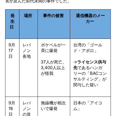
害が及んだ前代未聞の事件でした。
発
場所
事件の被害
通信機器のメー
生
カー
日
9月
レバ
ポケベルが一
台湾の「ゴール
17
ノン
斉に爆発
ド・アポロ」
日
各地
37人が死亡、
→
ライセンス供与
3,400人以上
先
であるハンガ
が怪我
リーの「BACコン
サルティング」が
関与した疑い
9月
レバ
無線機
が相次
日本の「アイコ
18
ノン
いで爆発
ム」
日
の首