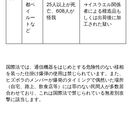
都ベ
25人以上が死
→
イスラエル関係
イ
亡、608人が
者による模造品も
ルー
怪我
しくは出荷後に加
トな
工された疑い
ど
国際法では、通信機器をはじめとする危険性のない様相
を装った仕掛け爆弾の使用は禁じられています。また、
ヒズボラのメンバーが爆発のタイミングで偶然いた場所
（自宅、路上、飲食店等）には罪のない民間人が多数居
合わせており、これは国際法で禁じられている無差別攻
撃に該当します。