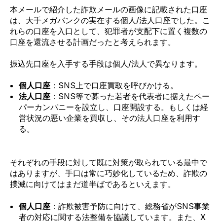
本メールで紹介した詐欺メールの画像に記載された口座
は、大手メガバンクの実在する個人/法人口座でした。こ
れらの口座を入口として、犯罪者が支配下に置く複数の
口座を還流させる計画だったと考えられます。
振込先口座を入手する手段は個人/法人で異なります。
個人口座
：
SNS上で
口座買取を呼びかける。
法人口座
：
SNS等で募った若者を代表者に据えた
ペー
パーカンパニーを設立し、口座開設する。もしくは経
営状況の悪い企業を買収し、その法人口座を利用す
る。
それぞれの手段に対して既に対策が取られている最中で
はありますが、手口は常に巧妙化しているため、詐欺の
撲滅に向けてはまだ道半ばであるといえます。
個人口座
：詐欺被害予防に向けて、総務省が
SNS事業
者の対応に関する法整備を協議しています。また、X