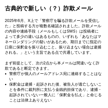
古典的で新しい（？）詐欺メール
2025年6月、X上で
「警察庁を騙る詐欺メールを受信し
た」と投稿する方が複数名確認されました。詐欺メール
の内容や連絡手段（メールもしくはSMS）は投稿者に
よって多少の違いはあるものの、いずれも「あなたはマ
ネーロンダリングの疑いがあるため、期日までに指定の
口座に保釈金を振り込むこと。振り込まない場合は逮捕
される。」という主旨である点で共通しています。
まず前提として、次の2点から本メールは間違いなく詐
欺であると断定できます。
警察庁が個人のメールアドレス宛に連絡することはな
い
保釈金は逮捕・起訴された後、被告人が逃亡しないこ
とを条件に裁判所に支払う金銭的担保であり、逮捕・
起訴されていない一般人に「保釈金を払え」と命じる
ことは法律上ありえない