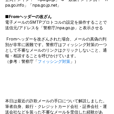
pa.go.info」「npa.go.jp.net」
■
Fromヘッダーの改ざん
電子メールの
SMTPプロトコルの設定を操作することで
送信元/アドレスを「警察庁/npa.go.jp」と表示させる
Fromヘッダー
を改ざんされた場合、メールの真偽の判
別が非常に困難です。警察庁はフィッシング対策の一つ
として不審なメールのリンクはクリックしないこと、通
報・相談することを呼びかけています。
（参考：警察庁「
フィッシング対策
」）
本日は最近の詐欺メールの手口について解説しました。
筆者自身、銀行・クレジットカード会社・証券会社・運
送会社などを装った不審なメールを受信した経験があ