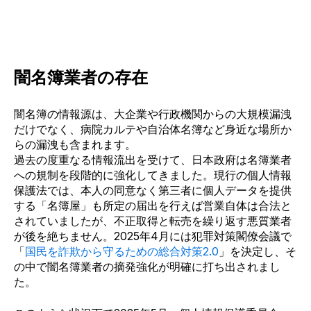
闇名簿業者の存在
闇名簿の情報源は、大企業や行政機関からの大規模漏洩
だけでなく、病院カルテや自治体名簿など身近な場所か
らの漏洩も含まれます。
過去の度重なる情報流出を受けて、日本政府は名簿業者
への規制を段階的に強化してきました。現行の個人情報
保護法では、本人の同意なく第三者に個人データを提供
する「名簿屋」も所定の届出を行えば営業自体は合法と
されていましたが、不正取得と転売を繰り返す悪質業者
が後を絶ちません。
2025年4月には犯罪対策閣僚会議で
「
国民を詐欺から守るための総合対策2.0
」を決定し、そ
の中で闇名簿業者の摘発強化が明確に打ち出されまし
た。