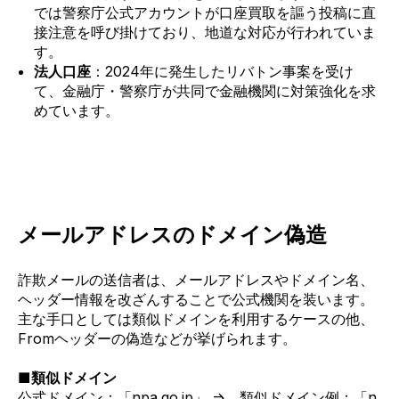
では警察庁公式アカウントが口座買取
を謳う投稿に直
接注意を呼び掛けており、地道な対応が行われていま
す。
法人口座
：
2024年に発生したリバトン事案を受け
て、金融庁・
警察庁が共同で金融機関に対策強化を求
めています。
メールアドレスのドメイン偽造
詐欺メールの送信者は、メールアドレスやドメイン名、
ヘッダー情報を改ざんすることで公式機関を装います。
主な手口としては類似ドメインを利用するケースの他、
Fromヘッダーの偽造などが挙げられます。
■
類似ドメイン
公式ドメイン：「
npa.go.jp」
⇒ 類似ドメイン例：「
n