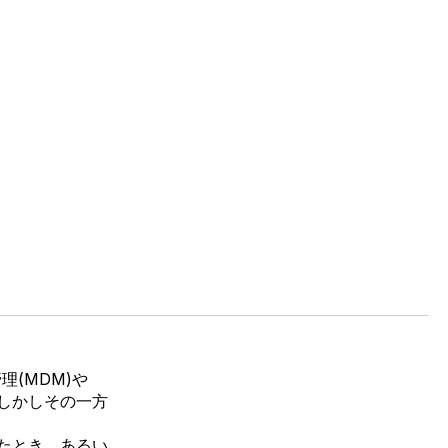
管理
(MDM)
や
しかしその一方
たとき、あるい