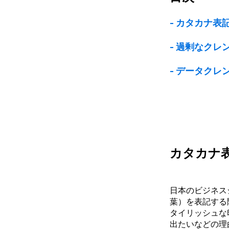
-
カタカナ表
- 過剰なクレ
‐ データク
カタカナ
日本のビジネス
葉）を表記する
タイリッシュな
出たいなどの理