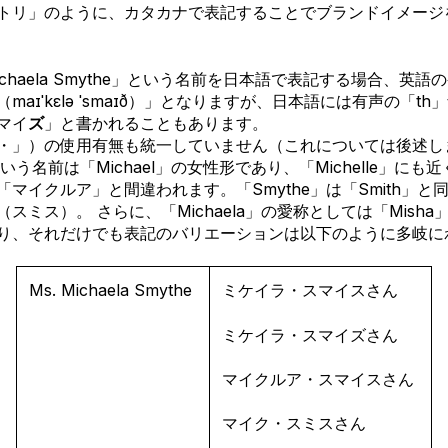
トリ」のように、カタカナで表記することでブランドイメージ
chaela Smythe」という名前を日本語で表記する場合、英
（ma
ɪˈkɛlə ˈsmaɪð）」となりますが、日本語には有声の「t
マイ
ズ
」と書かれることもあります。
・」）の使用有無も統一していません（これについては後述し
」という名前は「Michael」の女性形であり、「Michelle」に
マイクルア」と間違われます。「Smythe」は「Smith」と
（スミス）。
さらに、「Michaela」の愛称としては「Misha
り、それだけでも表記のバリエーションは以下のように多岐に
Ms. Michaela Smythe
ミケイラ・スマイスさん
ミケイラ・スマイズさん
マイクルア・スマイスさん
マイク・スミスさん