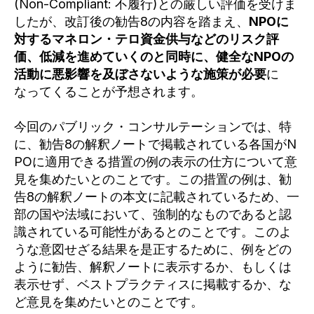
(Non-Compliant: 不履行)との厳しい評価を受けま
したが、改訂後の勧告8の内容を踏まえ、
NPOに
対するマネロン・テロ資金供与などのリスク評
価、低減を進めていくのと同時に、健全なNPOの
活動に悪影響を及ぼさないような施策が必要
に
なってくることが予想されます。
今回のパブリック・コンサルテーションでは、特
に、勧告8の解釈ノートで掲載されている各国がN
POに適用できる措置の例の表示の仕方について意
見を集めたいとのことです。この措置の例は、勧
告8の解釈ノートの本文に記載されているため、一
部の国や法域において、強制的なものであると認
識されている可能性があるとのことです。このよ
うな意図せざる結果を是正するために、例をどの
ように勧告、解釈ノートに表示するか、もしくは
表示せず、ベストプラクティスに掲載するか、な
ど意見を集めたいとのことです。