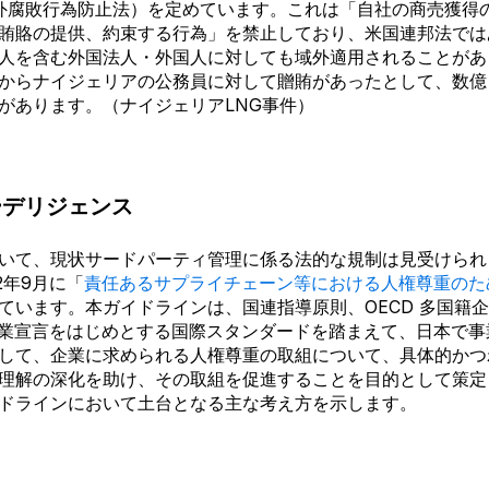
t、海外腐敗行為防止法）を定めています。これは「自社の商売獲得
賄賂の提供、約束する行為」を禁止しており、米国連邦法では
人を含む外国法人・外国人に対しても域外適用されることがあ
からナイジェリアの公務員に対して贈賄があったとして、数億
があります。（ナイジェリアLNG事件）
ーデリジェンス
いて、現状サードパーティ管理に係る法的な規制は見受けられ
22年9月に「
責任あるサプライチェーン等における人権尊重のた
ています。本ガイドラインは、国連指導原則、
OECD 多国籍
企業宣
言をはじめとする国際スタンダードを踏まえて、日本で事
して、企業に求められる人権尊重の取組について、具体的かつ
理解の深化を助け、その取組を促進することを目的として策定
ドラインにおいて土台となる主な考え方を示します。