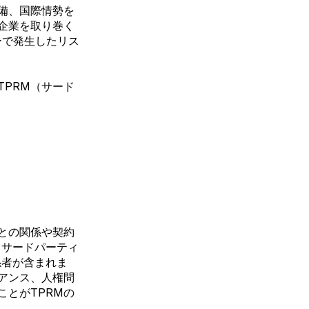
備、国際情勢を
企業を取り巻く
ーで発生したリス
TPRM（
サード
との関係や契約
うサードパーティ
係者が含まれま
アンス、人権問
とがTPRMの