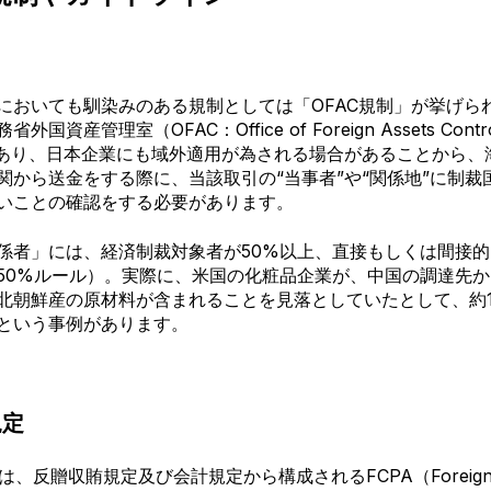
においても馴染みのある規制としては「
OFAC規制
」が挙げら
務省外国資産管理室（
OFAC：Office of Foreign Assets C
あり、日本企業にも域外適用が為される場合があることから、
関から送金をする際に、当該取引の“当事者”や“関係地”に制裁
いことの確認をする必要があります。
係者」には、経済制裁対象者が50%以上、直接もしくは間接
50%ルール）。実際に、米国の化粧品企業が、中国の調達先
北朝鮮産の原材料が含まれることを見落としていたとして、約1
という事例があります。
規定
反贈収賄規定及び会計規定から構成されるFCPA（Foreign Corr