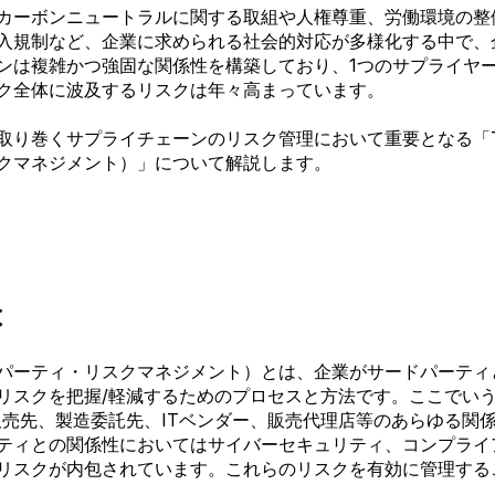
カーボンニュートラルに関する取組や人権尊重、労働環境の整
入規制など、企業に求められる社会的対応が多様化する中で、
ンは複雑かつ強固な関係性を構築しており、
1つのサプライヤ
ク全体に波及する
リスクは年々高まっています。
取り巻くサプライチェーンのリスク管理において重要となる「
クマネジメント）」について解説します。
は
ドパーティ・リスクマネジメント）
とは、企業がサードパーティ
リスクを把握/軽減するためのプロセスと方法です。ここでい
販売先、製造委託先、
ITベンダー、販売代理店
等のあらゆる関
ティとの関係性においてはサイバーセキュリティ、コンプライ
リスクが内包されています。これらのリスクを有効に管理するこ