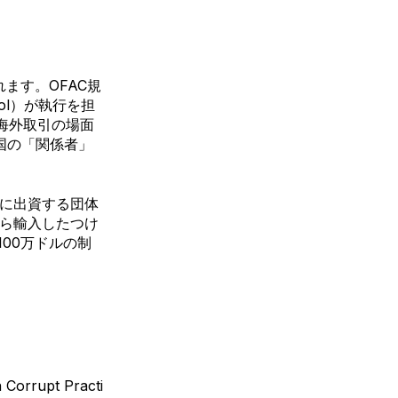
れます。
OFAC規
ontrol）が執行を担
海外取引の場面
国の「関係者」
的に出資する団体
から輸入したつけ
00万ドルの制
upt Practi