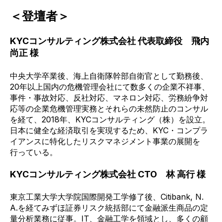
＜登壇者＞
KYCコンサルティング株式会社 代表取締役 飛内
尚正 様
中央大学卒業後、海上自衛隊幹部自衛官として勤務後、
20年以上国内の危機管理会社にて数多くの企業不祥事、
事件・事故対応、反社対応、マネロン対応、労務紛争対
応等の企業危機管理実務とそれらの未然防止のコンサル
を経て、2018年、KYCコンサルティング（株）を設立。
日本に健全な経済取引を実現するため、KYC・コンプラ
イアンスに特化したリスクマネジメント事業の展開を
行っている。
KYCコンサルティング株式会社 CTO 林 高行 様
東京工業大学大学院国際開発工学修了後、Citibank, N.
A.を経てみずほ証券リスク統括部にて金融派生商品の定
量分析業務に従事。IT、金融工学を領域とし、多くの顧