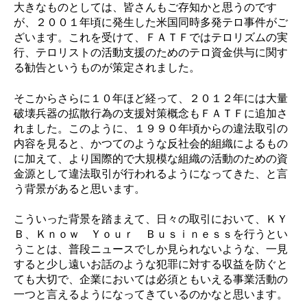
大きなものとしては、皆さんもご存知かと思うのです
が、２００１年頃に発生した米国同時多発テロ事件がご
ざいます。これを受けて、ＦＡＴＦではテロリズムの実
行、テロリストの活動支援のためのテロ資金供与に関す
る勧告というものが策定されました。
そこからさらに１０年ほど経って、２０１２年には大量
破壊兵器の拡散行為の支援対策概念もＦＡＴＦに追加さ
れました。このように、１９９０年頃からの違法取引の
内容を見ると、かつてのような反社会的組織によるもの
に加えて、より国際的で大規模な組織の活動のための資
金源として違法取引が行われるようになってきた、と言
う背景があると思います。
こういった背景を踏まえて、日々の取引において、ＫＹ
Ｂ、Ｋｎｏｗ Ｙｏｕｒ Ｂｕｓｉｎｅｓｓを行うとい
うことは、普段ニュースでしか見られないような、一見
すると少し遠いお話のような犯罪に対する収益を防ぐと
ても大切で、企業においては必須ともいえる事業活動の
一つと言えるようになってきているのかなと思います。