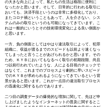
の大きな向上によって、私たちの生活は格段に便利に
なったかと思います。そして、日常的に行われる取引に
おいても、決済手段というのは非常に多様化しており、
またコロナ禍ということもあって、人を介さない、シス
テムのみの取引というのも可能になってきています。
こ
れは一般的にいうとその技術環境変化による良い側面か
と思います。
一方、負の側面としてはやはり違法取引によって、犯罪
組織に、収益が渡るまでのスピードも以前より速くなっ
てしまったと言うことがあげられるかと思います。その
ため、ＫＹＢにおいてもなるべく取引の初期段階、尚且
つ以前行われていたような、人による目視のチェックで
はなくて、これまでのプロセスより劇的に早いスピード
でのＫＹＢが求められるようになってきているという背
景があると思います。これが一点目の違法取引プロセス
の迅速化に関するものであります。
二つ目の調査データの爆発的な増加に関して、先ほど申
し上げましたようなインターネットの普及に関するとこ