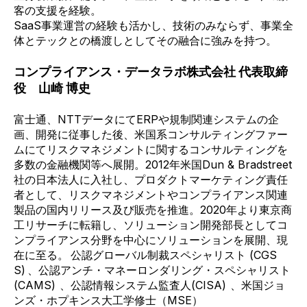
客の支援を経験。
SaaS事業運営の経験も活かし、技術のみならず、事業全
体とテックとの橋渡しとしてその融合に強みを持つ。
コンプライアンス・データラボ株式会社 代表取締
役 山崎 博史
富士通、NTTデータにてERPや規制関連システムの企
画、開発に従事した後、米国系コンサルティングファー
ムにてリスクマネジメントに関するコンサルティングを
多数の金融機関等へ展開。2012年米国Dun & Bradstreet
社の日本法人に入社し、プロダクトマーケティング責任
者として、リスクマネジメントやコンプライアンス関連
製品の国内リリース及び販売を推進。2020年より東京商
工リサーチに転籍し、ソリューション開発部長としてコ
ンプライアンス分野を中心にソリューションを展開、現
在に至る。
公認グローバル制裁スペシャリスト (CGS
S)
、
公認アンチ・マネーロンダリング・スペシャリスト
(CAMS)
、
公認情報システム監査人(CISA)
、
米国ジョ
ンズ・ホプキンス大工学修士（MSE）