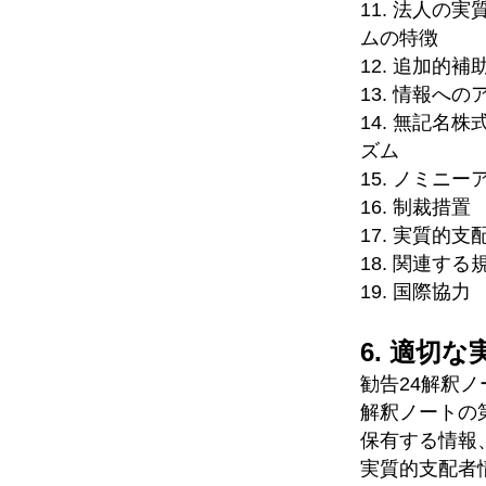
11. 法人
ムの特徴
12. 追加的
13. 情報へ
14. 無記
ズム
15. ノミ
16. 制裁措置
17. 実質
18. 関連す
19. 国際協力
6. 適切
勧告24解釈
解釈ノートの
保有する情報
実質的支配者