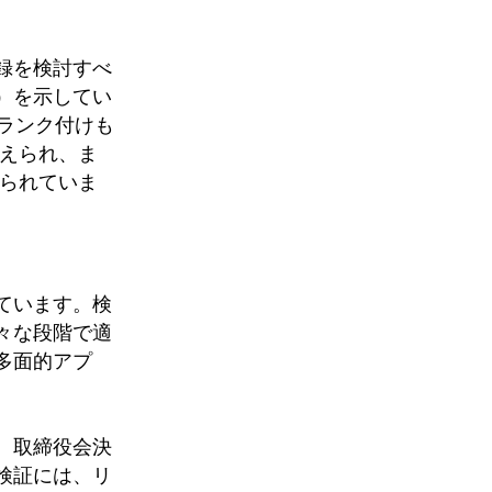
録を検討すべ
）を示してい
ランク付けも
考えられ、ま
えられていま
ています。検
々な段階で適
多面的アプ
、取締役会決
検証には、リ