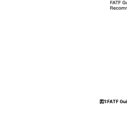
図1:FATF Gui