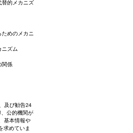
代替的メカニズ
るためのメカニ
カニズム
の関係
、及び勧告24
簿、公的機関が
め、基本情報や
を求めていま