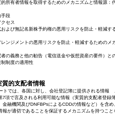
の実質的所有者情報を取得するためのメカニズムと情報源：
補助手段
のアクセス
名株式および無記名新株予約権の悪用リスクを防止・軽減す
ニーアレンジメントの悪用リスクを防止・軽減するためのメ
的支配者の義務と他の勧告（電信送金や仮想資産の要件）と
る規制制度の適用性
な実質的支配者情報
ノートでは、各国に対し、会社登記簿に提供される情報 
第7項で言及される利用可能な情報（実質的支配者登録
、金融機関及びDNFBPsによるCDDの情報など）を含
情報が適切であることを保証するメカニズムを持つこと