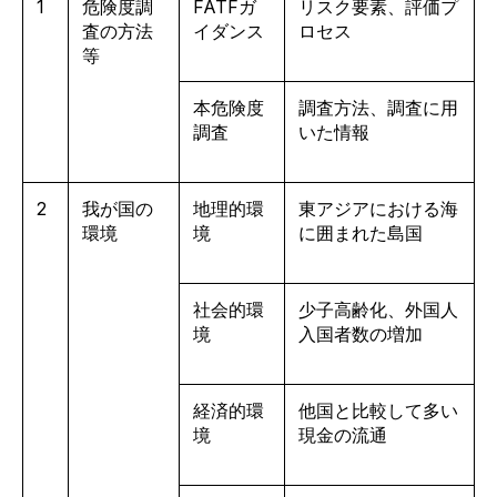
1
危険度調
FATFガ
リスク要素、評価プ
査の方法
イダンス
ロセス
等
本危険度
調査方法、調査に用
調査
いた情報
2
我が国の
地理的環
東アジアにおける海
環境
境
に囲まれた島国
社会的環
少子高齢化、外国人
境
入国者数の増加
経済的環
他国と比較して多い
境
現金の流通