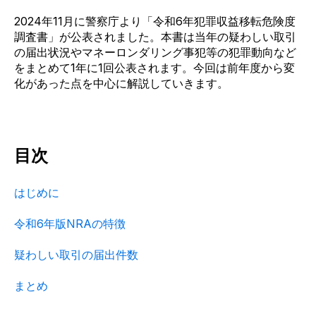
2024年
11月に
警察庁より「
令和6年
犯罪収益移転危険度
調査書」
が公表されました
。
本書は
当年の
疑わしい取引
の届出状況や
マネーロンダリング事犯等の
犯罪動向
など
を
まとめて1年に1回公表されます
。今
回
は
前年度から
変
化
があった点
を中心に
解説していきます。
目次
はじめに
令和6年版NRAの特徴
疑わしい取引の届出件数
まとめ