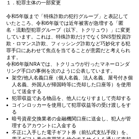
１．犯罪主体の一部変更
令和5年版まで「特殊詐欺の犯行グループ」と表記して
いたところ、令和6年版では近年被害が急増する「匿
名・流動型犯罪グループ（以下、トクリュウ）」に変更
しています。これは、特殊詐欺だけでなくSNS型投資詐
欺・ロマンス詐欺、フィッシング詐欺など巧妙化する犯
罪手口にあわせて焦点を当てることが意図だと考えられ
ます。
令和6年版NRAでは、トクリュウが行ったマネーロンダ
リング手口の事例を次のように公表しています。
架空/他人名義口座（個人名義、法人名義、屋号付き個
人名義、外国人が帰国時等に売却した口座等）を使用
して送金する
犯罪収益である物品を、他人になりすまして売却する
コインロッカーを使用して犯罪収益等の受け渡しをす
る
暗号資産交換業者の金融機関口座に送金し、犯人が管
理するアカウントに入金する
不正に入手した電子ギフト券（前払式支払手段）を、