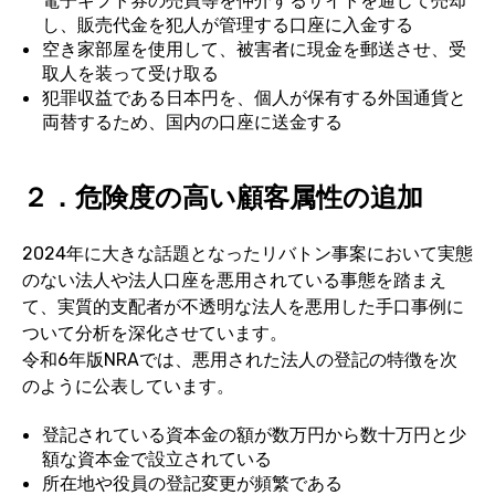
電子ギフト券の売買等を仲介するサイトを通じて売却
し、販売代金を犯人が管理する口座に入金する
空き家部屋を使用して、被害者に現金を郵送させ、受
取人を装って受け取る
犯罪収益である日本円を、個人が保有する外国通貨と
両替するため、国内の口座に送金する
２．危険度の高い顧客属性の追加
2024年に大きな話題となったリバトン事案において実態
のない法人や法人口座を悪用されている事態を踏まえ
て、実質的支配者が不透明な法人を悪用した手口事例に
ついて分析を深化させています。
令和6年版NRAでは、悪用された法人の登記の特徴を次
のように公表しています。
登記されている資本金の額が数万円から数十万円と少
額な資本金で設立されてい
る
所在地や役員の登記変更が頻繁である