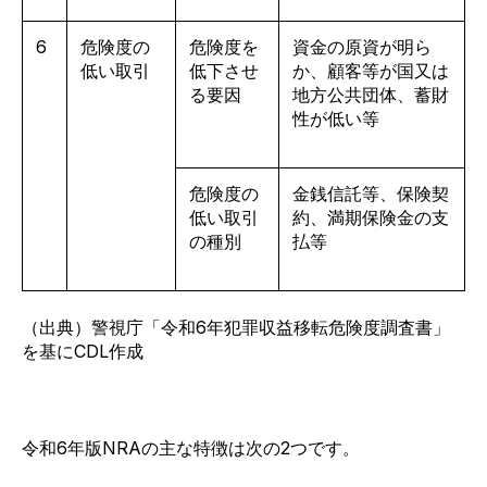
6
危険度の
危険度を
資金の原資が明ら
低い取引
低下させ
か、顧客等が国又は
る要因
地方公共団体、蓄財
性が低い等
危険度の
金銭信託等、保険契
低い取引
約、満期保険金の支
の種別
払等
（出典）警視庁
「令和
6
年犯罪収益移転危険度調査書」
を基に
CDL
作成
令和6年版
NRA
の主な特徴は次の2つです。