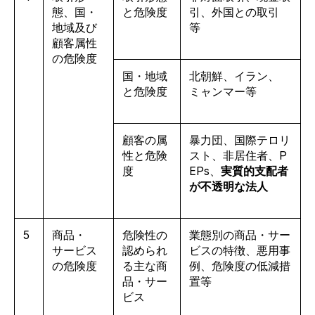
態、国・
と危険度
引、外国との取引
地域及び
等
顧客属性
の危険度
国・地域
北朝鮮、イラン、
と危険度
ミャンマー等
顧客の属
暴力団、国際テロリ
性と危険
スト、非居住者
、P
度
EPs
、
実質的支配者
が不透明な法人
5
商品・
危険性の
業態別の商品・サー
サービス
認められ
ビスの特徴、悪用事
の危険度
る主な商
例、危険度の低減措
品・サー
置等
ビス