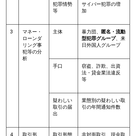
犯罪情勢
サイバー犯罪の増
等
加
3
マネー・
主体
暴力団、
匿名・流動
ローンダ
型犯罪グループ
、来
リング事
日外国人グループ
犯等の分
析
手口
窃盗、詐欺、出資
法・貸金業法違反
等
疑わしい
業態別の疑わしい取
取引の届
引の年間通知件数
出
4
取引形
取引形態
非対面取引、現金取