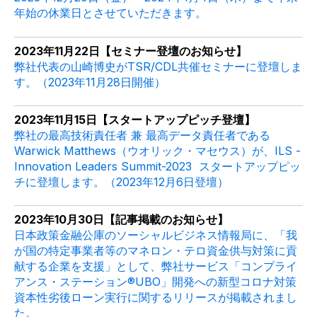
年始の休業日とさせていただきます。
2023年11月22日【セミナー登壇のお知らせ】
弊社代表の山崎博史がTSR/CDL共催セミナーに登壇しま
す。（2023年11月28日開催）
2023年11月15日【スタートアップピッチ登壇】
弊社
の最高技術責任者 兼 最高データ責任者である
Warwick Matthews
（ウオリック・マセウス）
が、
ILS -
Innovation Leaders Summit-2023 スタートアップピッ
チに
登壇します。（2023年12月6日登壇）
2023年10月30日【記事掲載のお知らせ】
日本政策金融公庫のソーシャルビジネス情報局に、「我
が国の特定事業者等のマネロン・テロ資金供与対策に貢
献する企業を支援」として、弊社サービス「コンプライ
アンス・ステーション
®️UBO
」開発への新型コロナ対策
資本性劣後ローン実行に関するリリースが掲載されまし
た。