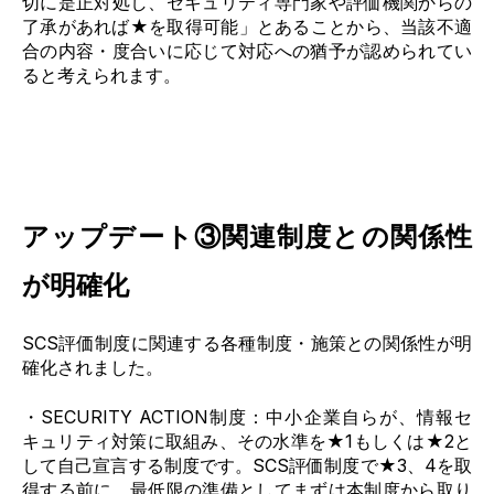
切に是正対処し、セキュリティ専門家や評価機関からの
了承があれば★を取得可能」とあることから、当該不適
合の内容・度合いに応じて対応への猶予が認められてい
ると考えられます。
アップデート③関連制度との関係性
が明確化
SCS評価制度に
関連する各種制度・施策との関係性が明
確化されました。
・
SECURITY ACTION制度
：中小企業自らが、情報セ
キュリティ対策に取組み、その水準を★1もしくは★2と
して自己宣言する制度です。
SCS評価制度
で
★3、4
を取
得する前に、最低限の準備としてまずは本制度から取り