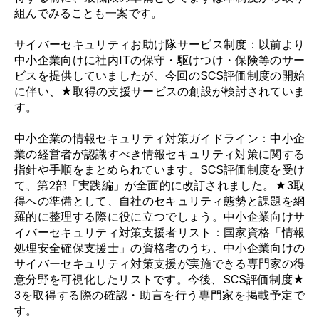
組んでみることも一案です。
サイバーセキュリティお助け隊サービス制度：以前より
中小企業向けに社内ITの保守・駆けつけ・保険等のサー
ビスを提供していましたが、今回のSCS評価制度の開始
に伴い、★取得の支援サービスの創設が検討されていま
す。
中小企業の情報セキュリティ対策ガイドライン：中小企
業の経営者が認識すべき情報セキュリティ対策に関する
指針や手順をまとめられています。
SCS評価制度
を受け
て、第2部「実践編」が全面的に改訂されました。
★3取
得への準備として、自社のセキュリティ態勢と課題を網
羅的に
整理する際に役に立つでしょう。
中小企業向けサ
イバーセキュリティ対策支援者リスト：国家資格「情報
処理安全確保支援士
」の
資格者のうち、中小企業向けの
サイバーセキュリティ対策支援が実施できる専門家の得
意分野を可視化したリストです。今後、
SCS評価制度★
3を取得する際の確認・助言を行う専門家を掲載予定で
す。