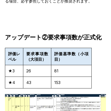
る場合、必ず参照しておくことが推奨されます。
アップデート②要求事項数が正式化
評価レ
要求事項数
評価基準数（小項
ベル
（大項目）
目）
★3
26
81
★4
43
153