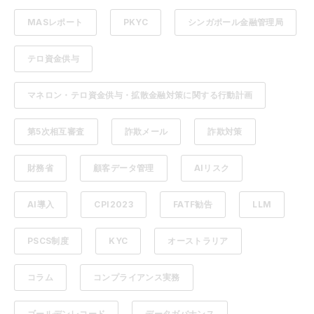
MASレポート
PKYC
シンガポール金融管理局
テロ資金供与
マネロン・テロ資金供与・拡散金融対策に関する行動計画
第5次相互審査
詐欺メール
詐欺対策
財務省
顧客データ管理
AIリスク
AI導入
CPI2023
FATF勧告
LLM
PSCS制度
KYC
オーストラリア
コラム
コンプライアンス実務
ゴールデンレコード
データガバナンス