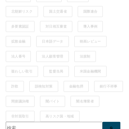
北朝鮮リスク
国土交通省
国際連合
多要素認証
対日相互審査
導入事例
拡散金融
日本語データ
映画レビュー
法人番号
法人顧客管理
法規制
疑わしい取引
監督当局
米国金融機関
詐欺
誤検知対策
金融包摂
銀行不祥事
間接議決権
闇バイト
闇名簿業者
非対面取引
高リスク国・地域
これは、自動候補機能付きの検索フィールドです。