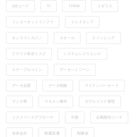
QRコード
TI
TPRM
イギリス
インターネットインフラ
インドネシア
オンラインカジノ
カタール
クイッシング
クラウド依存リスク
システムレジリエンス
ステーブルコイン
データハイジーン
データ品質
データ戦略
マイナンバーカード
マッチ率
マネロン事件
モデルリスク管理
リスクベースアプローチ
中国
企業識別コード
全体会合
制裁回避
制裁金