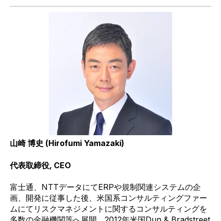
山崎 博史
(Hirofumi Yamazaki)
代表取締役
, CEO
富士通、
NTT
データにて
ERP
や規制関連システムの企
画、開発に従事した後、米国系コンサルティングファー
ムにてリスクマネジメントに関するコンサルティングを
多数の金融機関等へ展開。
2012
年米国
Dun & Bradstreet