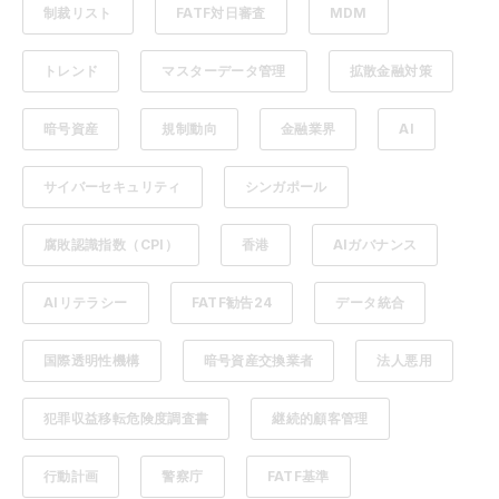
制裁リスト
FATF対日審査
MDM
トレンド
マスターデータ管理
拡散金融対策
暗号資産
規制動向
金融業界
AI
サイバーセキュリティ
シンガポール
腐敗認識指数（CPI）
香港
AIガバナンス
AIリテラシー
FATF勧告24
データ統合
国際透明性機構
暗号資産交換業者
法人悪用
犯罪収益移転危険度調査書
継続的顧客管理
行動計画
警察庁
FATF基準