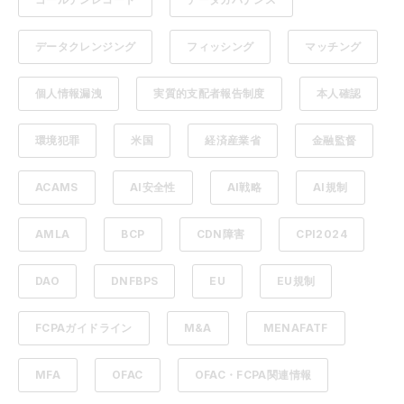
データクレンジング
フィッシング
マッチング
個人情報漏洩
実質的支配者報告制度
本人確認
環境犯罪
米国
経済産業省
金融監督
ACAMS
AI安全性
AI戦略
AI規制
AMLA
BCP
CDN障害
CPI2024
DAO
DNFBPS
EU
EU規制
FCPAガイドライン
M&A
MENAFATF
MFA
OFAC
OFAC・FCPA関連情報