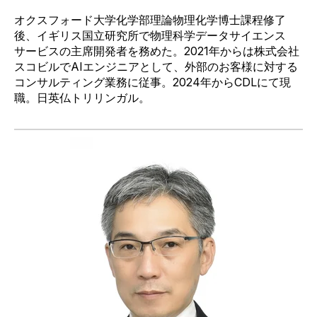
オクスフォード大学化学部理論物理化学博士課程修了
後、イギリス
国立研究所で物理科学
データサイエンス
サービスの主席開発者を務めた。
2021
年からは株式会社
スコ
ビルで
AI
エンジニアとして、外部のお客様に対する
コンサルティング業務に従事。
2024
年から
CDL
にて現
職。日英仏トリリンガル。