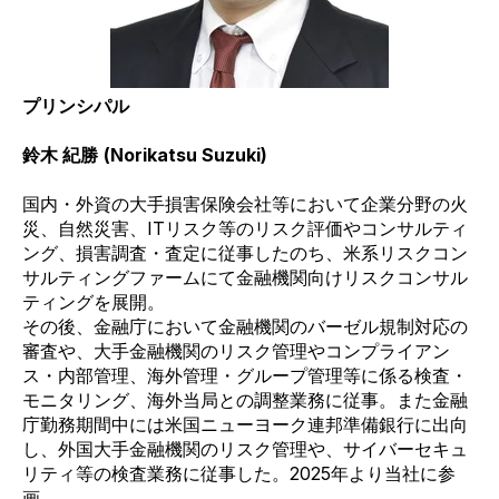
プリンシパル
鈴木 紀勝
(Norikatsu Suzuki)
国内・外資の大手損害保険会社等において企業分野の火
災、自然災害、
IT
リスク等のリスク評価やコンサルティ
ング、
損害調査・査定に従事したのち、米系リスクコン
サルティングファームにて金融機関向けリスクコンサル
ティングを展開。
その後、金融庁において金融機関のバーゼル規制対応の
審査や、大手金融機関のリスク管理やコンプライアン
ス・内
部管理、海外管理・グループ管理等に係る検査・
モニタリング、海外当局との調整業務に従事。また金融
庁勤務期間
中には米国ニューヨーク連邦準備銀行に出向
し、外国大手金融機関のリスク管理や、サイバーセキュ
リティ等の検査
業務に従事した。
2025
年より当社に参
画。