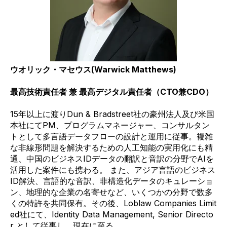
ウオリック・マセウス
(Warwick Matthews)
最高技術責任者 兼 最高デジタル責任者（CTO兼CDO）
15
年以上に渡り
Dun & Bradstreet
社の豪州法人及び米国
本社にて
PM
、プログラムマネージャー、コンサルタン
トとして多言語データフローの設計と運用に従事。
複雑
な非線形問題を解決するための人工知能の実用化にも精
通、中国のビジネス
ID
データの翻訳と音訳の分野で
AI
を
活用した案件にも携わる。 また、アジア言
語のビジネス
ID
解決、言語的な音訳、非構造化データのキュレーショ
ン、地理的な企業の名寄せなど、いくつかの分野で数多
くの特許を共同保有。その後、
Loblaw
Companies Limit
ed
社にて、
Identity Data Management, Senior Directo
r
として従事し、現在に至る。