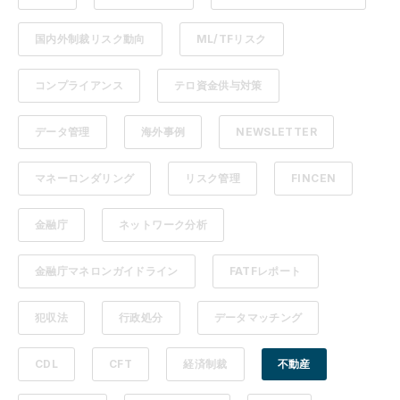
国内外制裁リスク動向
ML/TFリスク
コンプライアンス
テロ資金供与対策
データ管理
海外事例
NEWSLETTER
マネーロンダリング
リスク管理
FINCEN
金融庁
ネットワーク分析
金融庁マネロンガイドライン
FATFレポート
犯収法
行政処分
データマッチング
CDL
CFT
経済制裁
不動産